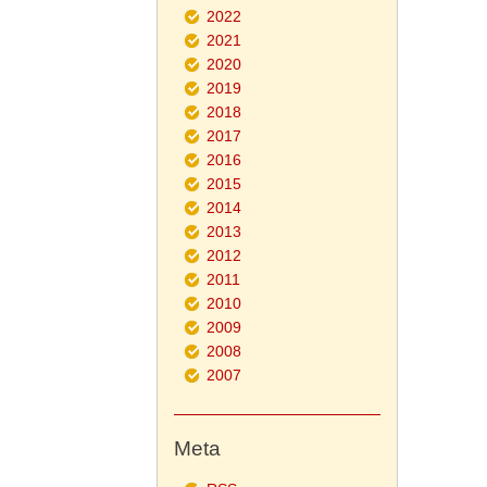
2022
2021
2020
2019
2018
2017
2016
2015
2014
2013
2012
2011
2010
2009
2008
2007
Meta