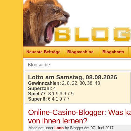
Neueste Beiträge
Blogmachine
Blogcharts
Lotto am Samstag, 08.08.2026
Gewinnzahlen:
2, 8, 22, 30, 38, 43
Superzahl:
4
Spiel 77:
8 1 9 3 9 7 5
Super 6:
6 4 1 9 7 7
Online-Casino-Blogger: Was 
von ihnen lernen?
Abgelegt unter
Lotto
by Blogger am 07. Juni 2017